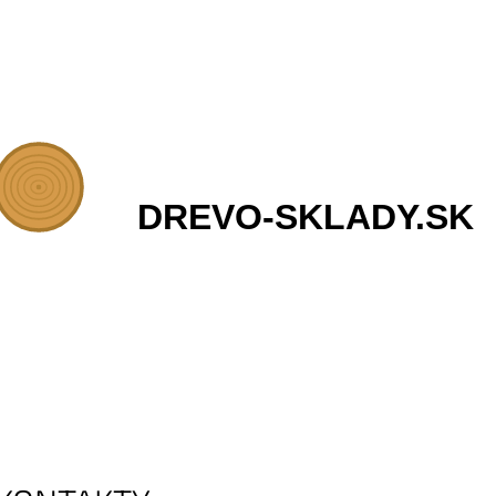
ČO POTREBUJETE NÁJSŤ?
HĽADAŤ
ODPORÚČAME
PALIVOVÉ DREVO
€70