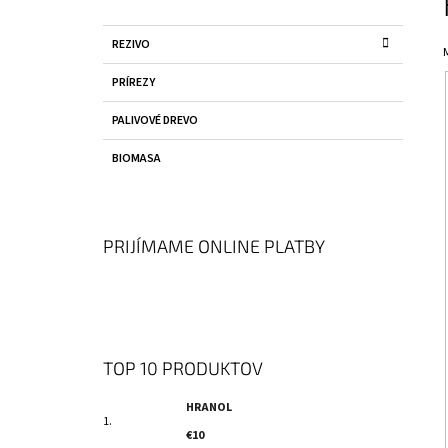
O
Č
K
Preskočiť
REZIVO
N
A
kategórie
T
Ý
PRÍREZY
E
P
G
PALIVOVÉ DREVO
Ó
A
R
N
BIOMASA
I
E
E
L
PRIJÍMAME ONLINE PLATBY
TOP 10 PRODUKTOV
HRANOL
€10