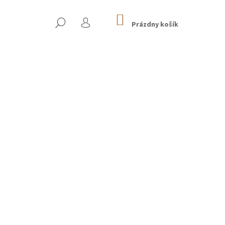
NÁKUPNÝ
HĽADAŤ
KOŠÍK
Prázdny košík
PRIHLÁSENIE