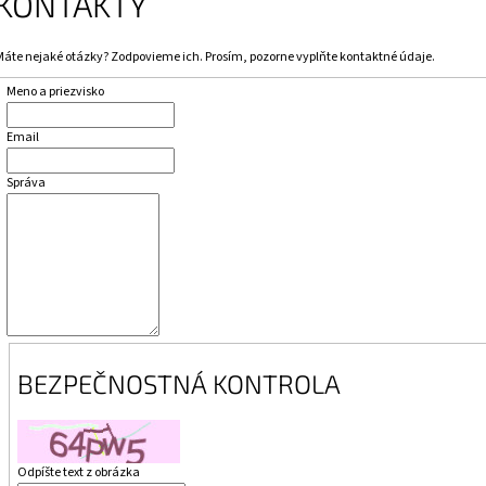
KONTAKTY
Máte nejaké otázky? Zodpovieme ich. Prosím, pozorne vyplňte kontaktné údaje.
Meno a priezvisko
Email
Správa
BEZPEČNOSTNÁ KONTROLA
Odpíšte text z obrázka