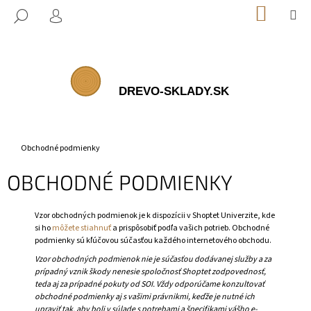
K
Prejsť
NÁKUP
M
HĽADAŤ
na
KOŠÍK
O
PRIHLÁSENIE
SPÄŤ
SPÄŤ
obsah
Š
Í
Č
K
O
P
O
T
Domov
Obchodné podmienky
R
OBCHODNÉ PODMIENKY
E
B
Vzor obchodných podmienok je k dispozícii v Shoptet Univerzite, kde
U
si ho
môžete stiahnuť
a prispôsobiť podľa vašich potrieb. Obchodné
J
podmienky sú kľúčovou súčasťou každého internetového obchodu.
E
Vzor obchodných podmienok nie je súčasťou dodávanej služby a za
T
prípadný vznik škody nenesie spoločnosť Shoptet zodpovednosť,
teda aj za prípadné pokuty od SOI. Vždy odporúčame konzultovať
E
obchodné podmienky aj s vašimi právnikmi, keďže je nutné ich
N
upraviť tak, aby boli v súlade s potrebami a špecifikami vášho e-