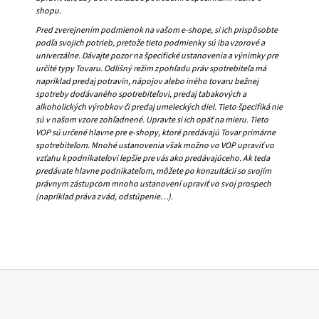
shopu.
Á
Pred zverejnením podmienok na vašom e-shope, si ich prispôsobte
J
podľa svojich potrieb, pretože tieto podmienky sú iba vzorové a
S
univerzálne. Dávajte pozor na špecifické ustanovenia a výnimky pre
určité typy Tovaru. Odlišný režim z pohľadu práv spotrebiteľa má
Ť
napríklad predaj potravín, nápojov alebo iného tovaru bežnej
?
spotreby dodávaného spotrebiteľovi, predaj tabakových a
alkoholických výrobkov či predaj umeleckých diel. Tieto špecifiká nie
sú v našom vzore zohľadnené. Upravte si ich opäť na mieru. Tieto
VOP sú určené hlavne pre e-shopy, ktoré predávajú Tovar primárne
spotrebiteľom. Mnohé ustanovenia však možno vo VOP upraviť vo
vzťahu k podnikateľovi lepšie pre vás ako predávajúceho. Ak teda
HĽADAŤ
predávate hlavne podnikateľom, môžete po konzultácii so svojím
právnym zástupcom mnoho ustanovení upraviť vo svoj prospech
(napríklad práva z vád, odstúpenie…).
O
D
P
O
R
Ú
Č
Z
A