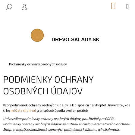
K
Prejsť
NÁKUP
M
HĽADAŤ
na
KOŠÍK
O
PRIHLÁSENIE
SPÄŤ
SPÄŤ
obsah
Š
Í
Č
K
O
P
O
T
Domov
Podmienky ochrany osobných údajov
R
PODMIENKY OCHRANY
E
B
OSOBNÝCH ÚDAJOV
U
J
Vzor podmienok ochrany osobných údajov je k dispozícii na Shoptet Univerzite, kde
E
si ho
môžete stiahnuť
a prispôsobiť podľa svojich potrieb.
T
Univerzálne podmienky ochrany osobných údajov, použiteľné pre GDPR.
Podmienky ochrany osobných údajov sú nutnou súčasťou internetového obchodu.
E
Shoptet neručí za aktuálnosť vzorových podmienok k dátumu ich stiahnutia.
N