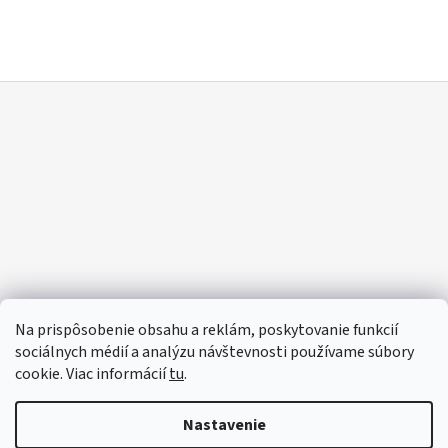
Á
J
S
Ť
?
Z
Á
P
Ä
HĽADAŤ
T
I
E
O
Na prispôsobenie obsahu a reklám, poskytovanie funkcií
D
P
sociálnych médií a analýzu návštevnosti používame súbory
O
cookie. Viac informácií
tu
.
R
Ú
Nastavenie
Č
A